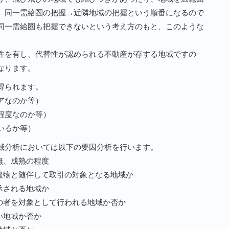
、同一需給圏の把握→近隣地域の把握という順番になるので
同一需給圏も把握できないという考え方のもと、このような
性を有し、代替性が認められる不動産が存する地域ですの
なります。
得られます。
アなのか等）
程度なのか等）
いるか等）
域分析においては以下の要因分析を行います。
無、成熟の程度
建物と随伴して取引の対象となる地域か
承される地域か
の者を対象として行われる地域か否か
い地域か否か