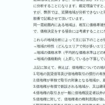
に分析することになります。鑑定理論ですと
すが、弊所では、近隣地域が分析できないと
順番で記載させて頂いています。
同一需給圏内にある地域は、相互に価格牽連
で、価格決定をする場合には考慮することに
これらの地域分析によって主に以下のことが
→地域の特性（どんなエリアで何が多いエリ
→地域の価格水準（平均的な価格水準はどの
→地域の価格動向（上昇しているか下落して
上記に加えて、例えば、借地権についての地
1.宅地の賃貸借等及び借地権取引の慣行の有
2.借地権が単独で取引の対象となる地域か、
3.借地権が有償で創設される地域か、又は継
4.借地権の取引きが一般に借地権設定者以外
5.借地権に対して、借地権者の権利意識が強