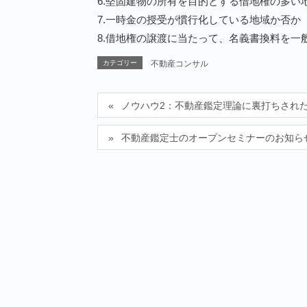
6.堅固建物の所有を目的とする借地権の多い
7.一時金の授受が慣行化している地域か否か
8.借地権の譲渡に当たって、名義書換料を
カテゴリー
不動産コンサル
ノウハウ2：不動産鑑定理論に裏打ちされ
不動産鑑定士のオープンセミナーのお知ら